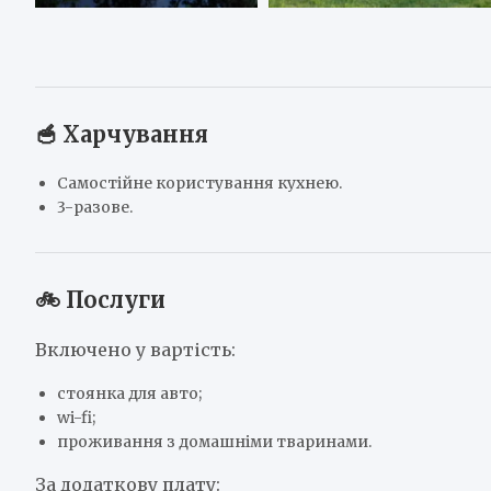
🥣 Харчування
Самостійне користування кухнею.
3-разове.
🚲 Послуги
Включено у вартість:
стоянка для авто;
wi-fi;
проживання з домашніми тваринами.
За додаткову плату: