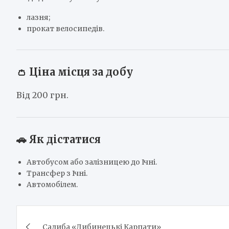
лазня;
прокат велосипедів.
👛 Ціна місця за добу
Від 200 грн.
🚗 Як дістатися
Автобусом або залізницею до Ічні.
Трансфер з Ічні.
Автомобілем.
Навігація
Садиба «Дибинецькі Карпати»