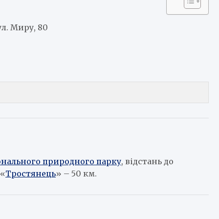
ул. Миру, 80
онального природного парку
, відстань до
 «
Тростянець
» – 50 км.