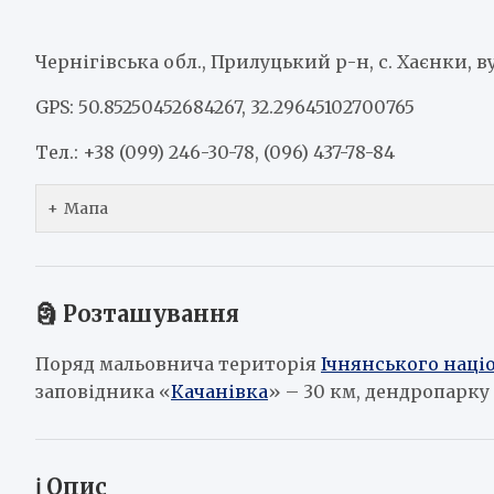
Чернігівська обл., Прилуцький р-н, с. Хаєнки, в
GPS: 50.85250452684267, 32.29645102700765
Тел.: +38 (099) 246-30-78, (096) 437-78-84
Мапа
🗿 Розташування
Поряд мальовнича територія
Ічнянського наці
заповідника «
Качанівка
» – 30 км, дендропарку
ℹ️ Опис