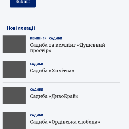
Нові локації
КЕМПІНГИ
САДИБИ
Садиба та кемпінг «Душевний
простір»
САДИБИ
Садиба «Хохітва»
САДИБИ
Садиба «ДивоКрай»
САДИБИ
Садиба «Ордівська слобода»