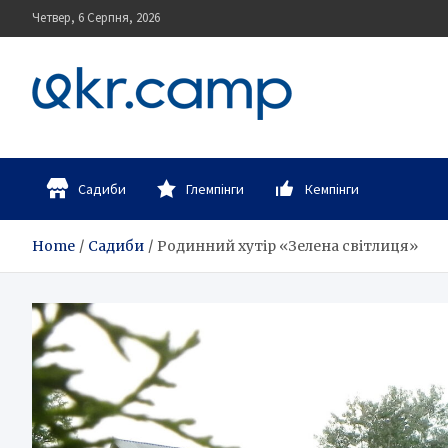
Skip
Четвер, 6 Серпня, 2026
to
content
UKR.CAMP
Каталог зеленого туризму
Садиби
Глемпінги
Кемпінги
Home
Садиби
Родинний хутір «Зелена світлиця»