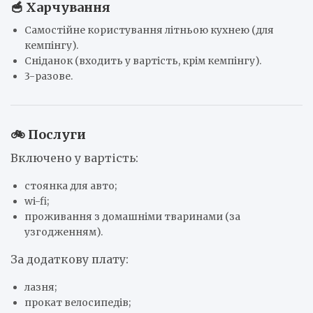
🥣 Харчування
Самостійне користування літньою кухнею (для
кемпінгу).
Сніданок (входить у вартість, крім кемпінгу).
3-разове.
🚲 Послуги
Включено у вартість:
стоянка для авто;
wi-fi;
проживання з домашніми тваринами (за
узгодженням).
За додаткову плату:
лазня;
прокат велосипедів;