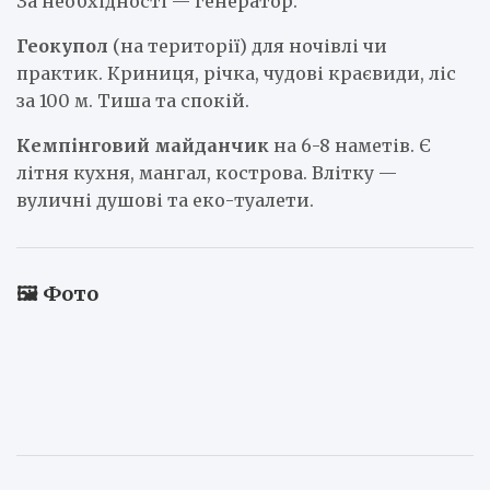
За необхідності — генератор.
Геокупол
(на території) для ночівлі чи
практик. Криниця, річка, чудові краєвиди, ліс
за 100 м. Тиша та спокій.
Кемпінговий майданчик
на 6-8 наметів. Є
літня кухня, мангал, кострова. Влітку —
вуличні душові та еко-туалети.
🖼️ Фото