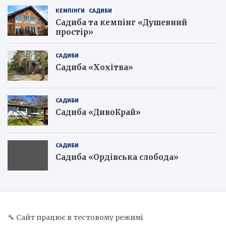
КЕМПІНГИ
САДИБИ
Садиба та кемпінг «Душевний
простір»
САДИБИ
Садиба «Хохітва»
САДИБИ
Садиба «ДивоКрай»
САДИБИ
Садиба «Ордівська слобода»
🔧 Сайт працює в тестовому режимі