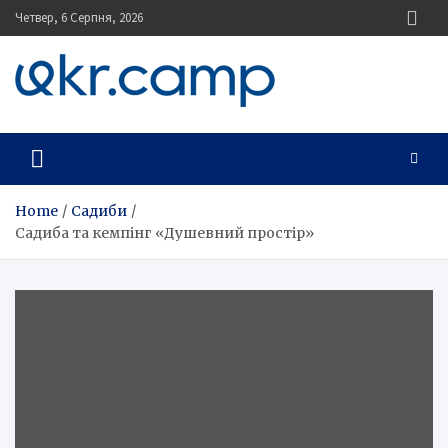
Skip
Четвер, 6 Серпня, 2026
to
content
UKR.CAMP
Каталог зеленого туризму
Home
Садиби
Садиба та кемпінг «Душевний простір»