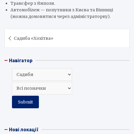
Трансфер з Ямполя.
Автомобілем — попутники з Києва та Вінниці
(можна домовитися через адміністраторку).
Навігація
Садиба «Хохітва»
записів
Навігатор
Нові локації