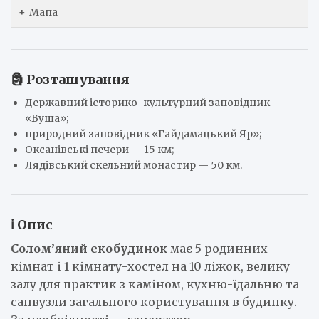
Мапа
🗿 Розташування
Державний історико-культурний заповідник
«Буша»;
природний заповідник «Гайдамацький Яр»;
Оксанівські печери — 15 км;
Лядівський скельний монастир — 50 км.
ℹ️ Опис
Солом’яний екобудинок
має 5 родинних
кімнат і 1 кімнату-хостел на 10 ліжок, велику
залу для практик з каміном, кухню-їдальню та
санвузли загального користування в будинку.