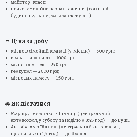
майстер-класи;
психо-емоційне розвантаження (сон в апі-
будиночку, чани, масажі, екскурсії).
👛 Ціна за добу
Місце в сімейній кімнаті (4-місній) — 500 грн;
кімната для пари — 1000 грн;
місце в хостелі — 250 грн;
геокупол — 2000 грн;
місце для намету — 150 грн.
🚗 Як дістатися
Маршрутним таксі з Вінниці (центральний
автовокзал, у суботу та неділю о 8:45 год) — до Буші.
Автобусом з Вінниці (центральний автовокзал,
щодня кожні 1,5 год) — до Ямполя.